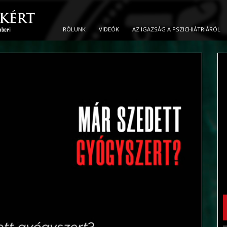
RÓLUNK
VIDEÓK
AZ IGAZSÁG A PSZICHIÁTRIÁRÓL
Play
Play
Play
Video
Video
Video