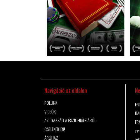
Navigáció az oldalon
Ne
RÓLUNK
ENG
VIDEÓK
DA
AZ IGAZSÁG A PSZICHIÁTRIÁRÓL
FR
CSELEKEDJEN!
ית
ÁRUHÁZ
日