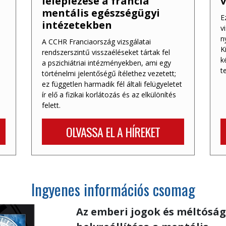
leleplezése a francia
v
mentális egészségügyi
E
intézetekben
v
n
A CCHR Franciaország vizsgálatai
K
rendszerszintű visszaéléseket tártak fel
k
a pszichiátriai intézményekben, ami egy
t
történelmi jelentőségű ítélethez vezetett;
ez független harmadik fél általi felügyeletet
ír elő a fizikai korlátozás és az elkülönítés
felett.
OLVASSA EL A HÍREKET
Ingyenes információs csomag
Az emberi jogok és méltóság