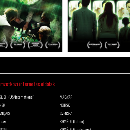
mzetközi internetes oldalak
LISH (US/International)
MAGYAR
NSK
NORSK
ANÇAIS
SVENSKA
עבר
ESPAÑOL (Latino)
本語
ESPAÑOL (Castellano)