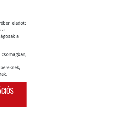
vében eladott
k a
nságosak a
ós csomagban,
mbereknek,
nak.
ÁCIÓS