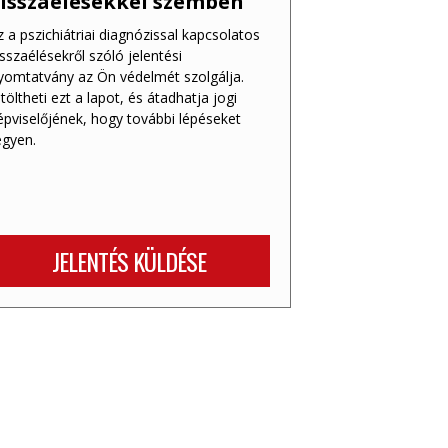
isszaélésekkel szemben
z a pszichiátriai diagnózissal kapcsolatos
isszaélésekről szóló jelentési
yomtatvány az Ön védelmét szolgálja.
itöltheti ezt a lapot, és átadhatja jogi
épviselőjének, hogy további lépéseket
egyen.
JELENTÉS KÜLDÉSE