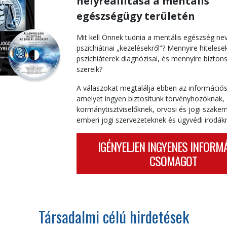
helyreállítása a mentális
egészségügy területén
Mit kell Önnek tudnia a mentális egészség ne
pszichiátriai „kezelésekről”? Mennyire hitelese
pszichiáterek diagnózisai, és mennyire bizto
szereik?
A válaszokat megtalálja ebben az informáci
amelyet ingyen biztosítunk törvényhozóknak,
kormánytisztviselőknek, orvosi és jogi szake
emberi jogi szervezeteknek és ügyvédi irodák
IGÉNYELJEN INGYENES INFORM
CSOMAGOT
Társadalmi célú hirdetések