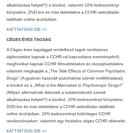
alkalmazása helyett?) e-bookot, valamint 10% kedvezményt
könyvekre, DVD-kre és más tétetelekre a CCHR weboldalán
található online áruházban.
KATTINTSON IDE >>
CÉGES ÉVES TAGSÁG
A Céges éves tagsággal rendelkező tagok rendszeres
tájékoztatást kapnak a CCHR-ral kapcsolatos eseményekről,
meghívókat kapnak CCHR filmvetítésekre és összejövetelekre,
valamint megkapják a „The Side Effects of Common Psychiatric
Drugs” (A gyakran használt pszichiátriai szerek mellékhatásai)
e-bookot és a „What is the Alternative to Psychotropic Drugs?”
(Milyen alternatívák léteznek a tudatmódosító szerek
alkalmazása helyett?) e-bookot, 10% kedvezményt könyvekre,
DVD-kre és más tétetelekre a CCHR weboldalán található
online áruházban, 10% kedvezményt különleges CCHR
rendezvényeken, valamint egy hivatalos céges CCHR oklevelet.
KATTINTSON IDE >>