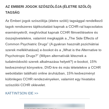
AZ EMBERI JOGOK SZÓSZÓLÓJA (ÉLETRE SZÓLÓ)
TAGSÁG
Az Emberi jogok szószólója (életre szóló) tagsággal rendelkező
tagok rendszeres tájékoztatást kapnak a CCHR-ral kapcsolatos
eseményekről, meghívókat kapnak CCHR filmvetítésekre és
összejövetelekre, valamint megkapják a „The Side Effects of
Common Psychiatric Drugs” (A gyakran használt pszichiátriai
szerek mellékhatásai) e-bookot és a „What is the Alternative to
Psychotropic Drugs?” (Milyen alternatívák léteznek a
tudatmódosító szerek alkalmazása helyett?) e-bookot, 15%
kedvezményt könyvekre, DVD-kre és más tétetelekre a CCHR
weboldalán található online áruházban, 15% kedvezményt
különleges CCHR rendezvényeken, valamint egy hivatalos
szószólói CCHR oklevelet.
KATTINTSON IDE >>