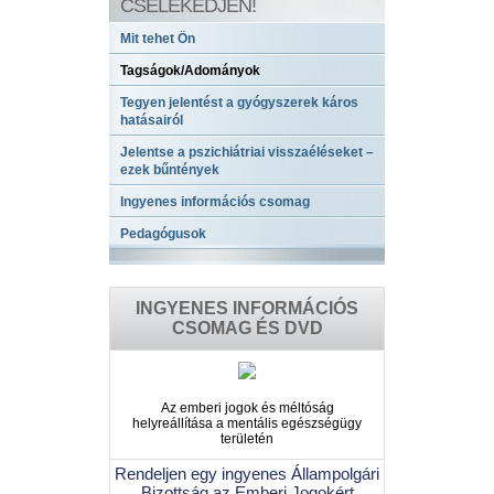
CSELEKEDJEN!
Mit tehet Ön
Tagságok/Adományok
Tegyen jelentést a gyógyszerek káros
hatásairól
Jelentse a pszichiátriai visszaéléseket –
ezek bűntények
Ingyenes információs csomag
Pedagógusok
INGYENES INFORMÁCIÓS
CSOMAG ÉS DVD
Az emberi jogok és méltóság
helyreállítása a mentális egészségügy
területén
Rendeljen egy ingyenes Állampolgári
Bizottság az Emberi Jogokért