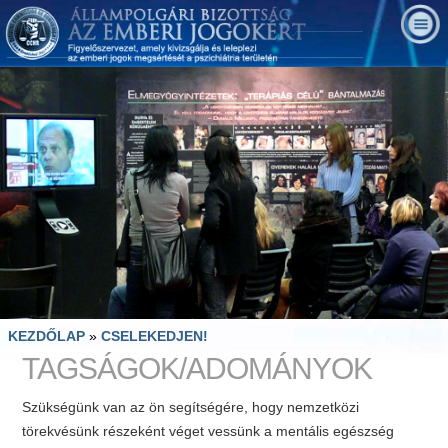
KEZDŐLAP
»
CSELEKEDJEN!
TAGSÁGOK/ADOMÁNYOK
Szükségünk van az ön segítségére, hogy nemzetközi
törekvésünk részeként véget vessünk a mentális egészség