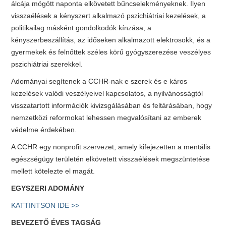
álcája mögött naponta elkövetett bűncselekményeknek. Ilyen
visszaélések a kényszert alkalmazó pszichiátriai kezelések, a
politikailag másként gondolkodók kínzása, a
kényszerbeszállítás, az időseken alkalmazott elektrosokk, és a
gyermekek és felnőttek széles körű gyógyszerezése veszélyes
pszichiátriai szerekkel.
Adományai segítenek a CCHR-nak e szerek és e káros
kezelések valódi veszélyeivel kapcsolatos, a nyilvánosságtól
visszatartott információk kivizsgálásában és feltárásában, hogy
nemzetközi reformokat lehessen megvalósítani az emberek
védelme érdekében.
A CCHR egy nonprofit szervezet, amely kifejezetten a mentális
egészségügy területén elkövetett visszaélések megszüntetése
mellett kötelezte el magát.
EGYSZERI ADOMÁNY
KATTINTSON IDE >>
BEVEZETŐ ÉVES TAGSÁG