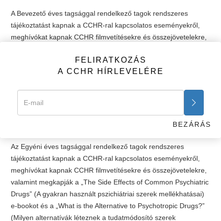
A Bevezető éves tagsággal rendelkező tagok rendszeres
tájékoztatást kapnak a CCHR-ral kapcsolatos eseményekről,
meghívókat kapnak CCHR filmvetítésekre és összejövetelekre,
valamint megkapják a „The Side Effects of Common Psychiatric
FELIRATKOZÁS
Drugs” (A gyakran használt pszichiátriai szerek mellékhatásai)
A CCHR HÍRLEVELÉRE
e-bookot és a „What is the Alternative to Psychotropic Drugs?”
(Milyen alternatívák léteznek a tudatmódosító szerek
alkalmazása helyett?) e-bookot.
KATTINTSON IDE >>
BEZÁRÁS
EGYÉNI ÉVES TAGSÁG
Az Egyéni éves tagsággal rendelkező tagok rendszeres
tájékoztatást kapnak a CCHR-ral kapcsolatos eseményekről,
meghívókat kapnak CCHR filmvetítésekre és összejövetelekre,
valamint megkapják a „The Side Effects of Common Psychiatric
Drugs” (A gyakran használt pszichiátriai szerek mellékhatásai)
e-bookot és a „What is the Alternative to Psychotropic Drugs?”
(Milyen alternatívák léteznek a tudatmódosító szerek