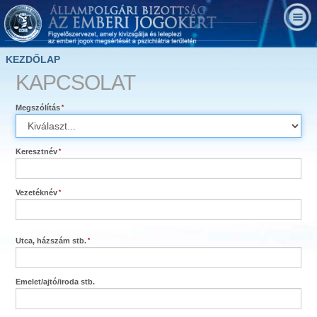
KEZDŐLAP
KAPCSOLAT
Megszólítás
Keresztnév
Vezetéknév
Utca, házszám stb.
Emelet
/
ajtó
/
iroda stb.