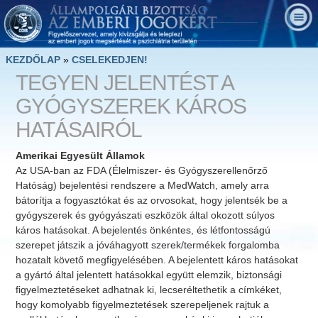
KEZDŐLAP
»
CSELEKEDJEN!
TEGYEN JELENTÉST A
GYÓGYSZEREK KÁROS
HATÁSAIRÓL
Amerikai Egyesült Államok
Az USA-ban az FDA (Élelmiszer- és Gyógyszerellenőrző
Hatóság) bejelentési rendszere a MedWatch, amely arra
bátorítja a fogyasztókat és az orvosokat, hogy jelentsék be a
gyógyszerek és gyógyászati eszközök által okozott súlyos
káros hatásokat. A bejelentés önkéntes, és létfontosságú
szerepet játszik a jóváhagyott szerek/termékek forgalomba
hozatalt követő megfigyelésében. A bejelentett káros hatásokat
a gyártó által jelentett hatásokkal együtt elemzik, biztonsági
figyelmeztetéseket adhatnak ki, lecseréltethetik a címkéket,
hogy komolyabb figyelmeztetések szerepeljenek rajtuk a