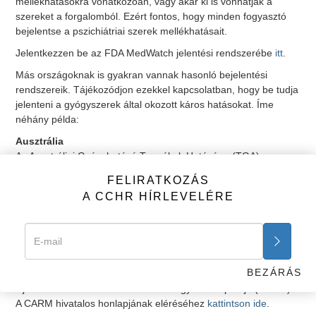
mellékhatásokra vonatkozóan, vagy akár ki is vonhatják a
szereket a forgalomból. Ezért fontos, hogy minden fogyasztó
bejelentse a pszichiátriai szerek mellékhatásait.
Jelentkezzen be az FDA MedWatch jelentési rendszerébe
itt
.
Más országoknak is gyakran vannak hasonló bejelentési
rendszereik. Tájékozódjon ezekkel kapcsolatban, hogy be tudja
jelenteni a gyógyszerek által okozott káros hatásokat. Íme
néhány példa:
Ausztrália
Az Ausztráliai Gyógyhatású Termékek Hatósága (TGA)
rendelkezik egy vonallal a káros gyógyszerek bejelentésére. A
FELIRATKOZÁS
bejelentési rendszerükhöz
kattintson ide
.
A CCHR HÍRLEVELÉRE
Kanada
Kanada Egészségügyi rendszerében online lehet
bejelentéseket tenni.
Bejelentés beküldéséhez kattintson ide
.
(Franciául is)
BEZÁRÁS
Új-Zéland
Új-Zéland Medsafe Káros Hatások Figyelő Központja (CARM).
A CARM hivatalos honlapjának eléréséhez
kattintson ide
.