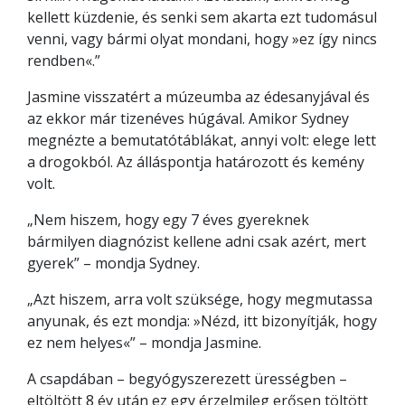
kellett küzdenie, és senki sem akarta ezt tudomásul
venni, vagy bármi olyat mondani, hogy »ez így nincs
rendben«.”
Jasmine visszatért a múzeumba az édesanyjával és
az ekkor már tizenéves húgával. Amikor Sydney
megnézte a bemutatótáblákat, annyi volt: elege lett
a drogokból. Az álláspontja határozott és kemény
volt.
„Nem hiszem, hogy egy 7 éves gyereknek
bármilyen diagnózist kellene adni csak azért, mert
gyerek” – mondja Sydney.
„Azt hiszem, arra volt szüksége, hogy megmutassa
anyunak, és ezt mondja: »Nézd, itt bizonyítják, hogy
ez nem helyes«” – mondja Jasmine.
A csapdában – begyógyszerezett ürességben –
eltöltött 8 év után ez egy érzelmileg erősen töltött