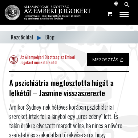
Kezdőoldal
▶
Blog
Az Állampolgári Bizottság az Emberi
MEGOSZTÁS
Jogokért munkatársaitól
A pszichiátria megfosztotta húgát a
lelkétől – Jasmine visszaszerezte
Amikor Sydney-nek hétéves korában pszichiátriai
szereket írtak fel, a lányból egy „üres edény” lett. És
talán örökre elveszett maradt volna, ha nincs a nővére
szeretete és szakadatlan törekvése arra, hogy