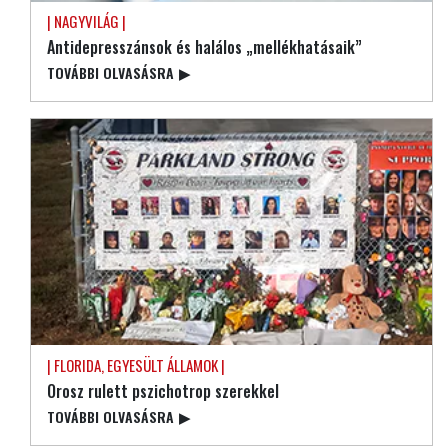
| NAGYVILÁG |
Antidepresszánsok és halálos „mellékhatásaik”
TOVÁBBI OLVASÁSRA
▶
| FLORIDA, EGYESÜLT ÁLLAMOK |
Orosz rulett pszichotrop szerekkel
TOVÁBBI OLVASÁSRA
▶