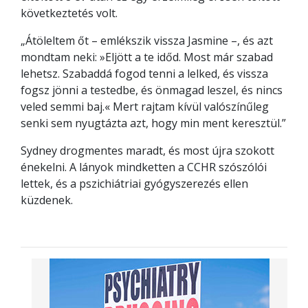
következtetés volt.
„Átöleltem őt – emlékszik vissza Jasmine –, és azt
mondtam neki: »Eljött a te időd. Most már szabad
lehetsz. Szabaddá fogod tenni a lelked, és vissza
fogsz jönni a testedbe, és önmagad leszel, és nincs
veled semmi baj.« Mert rajtam kívül valószínűleg
senki sem nyugtázta azt, hogy min ment keresztül.”
Sydney drogmentes maradt, és most újra szokott
énekelni. A lányok mindketten a CCHR szószólói
lettek, és a pszichiátriai gyógyszerezés ellen
küzdenek.