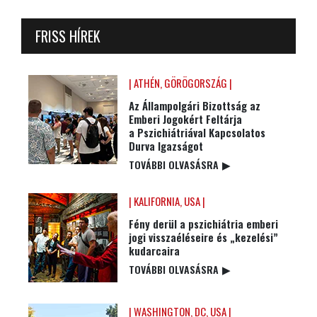
FRISS HÍREK
| ATHÉN, GÖRÖGORSZÁG |
Az Állampolgári Bizottság az
Emberi Jogokért Feltárja
a Pszichiátriával Kapcsolatos
Durva Igazságot
TOVÁBBI OLVASÁSRA
▶
| KALIFORNIA, USA |
Fény derül a pszichiátria emberi
jogi visszaéléseire és „kezelési”
kudarcaira
TOVÁBBI OLVASÁSRA
▶
| WASHINGTON, DC, USA |