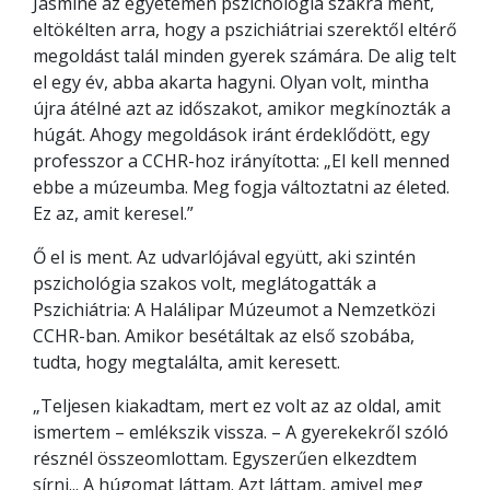
Jasmine az egyetemen pszichológia szakra ment,
eltökélten arra, hogy a pszichiátriai szerektől eltérő
megoldást talál minden gyerek számára. De alig telt
el egy év, abba akarta hagyni. Olyan volt, mintha
újra átélné azt az időszakot, amikor megkínozták a
húgát. Ahogy megoldások iránt érdeklődött, egy
professzor a CCHR-hoz irányította: „El kell menned
ebbe a múzeumba. Meg fogja változtatni az életed.
Ez az, amit keresel.”
Ő el is ment. Az udvarlójával együtt, aki szintén
pszichológia szakos volt, meglátogatták a
Pszichiátria: A Halálipar Múzeumot a Nemzetközi
CCHR-ban. Amikor besétáltak az első szobába,
tudta, hogy megtalálta, amit keresett.
„Teljesen kiakadtam, mert ez volt az az oldal, amit
ismertem – emlékszik vissza. – A gyerekekről szóló
résznél összeomlottam. Egyszerűen elkezdtem
sírni... A húgomat láttam. Azt láttam, amivel meg