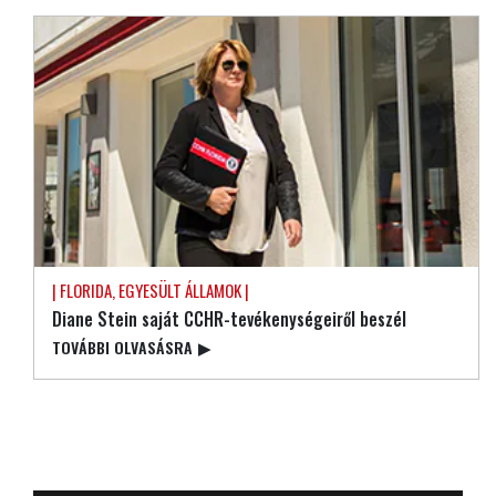
| FLORIDA, EGYESÜLT ÁLLAMOK |
Diane Stein saját CCHR-tevékenységeiről beszél
TOVÁBBI OLVASÁSRA
▶