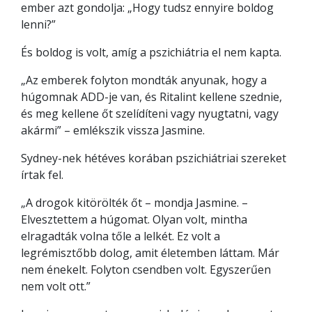
ember azt gondolja: „Hogy tudsz ennyire boldog
lenni?”
És boldog is volt, amíg a pszichiátria el nem kapta.
„Az emberek folyton mondták anyunak, hogy a
húgomnak ADD-je van, és Ritalint kellene szednie,
és meg kellene őt szelídíteni vagy nyugtatni, vagy
akármi” – emlékszik vissza Jasmine.
Sydney-nek hétéves korában pszichiátriai szereket
írtak fel.
„A drogok kitörölték őt – mondja Jasmine. –
Elvesztettem a húgomat. Olyan volt, mintha
elragadták volna tőle a lelkét. Ez volt a
legrémisztőbb dolog, amit életemben láttam. Már
nem énekelt. Folyton csendben volt. Egyszerűen
nem volt ott.”