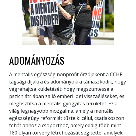
ADOMÁNYOZÁS
A mentális egészség nonprofit őrzőjeként a CCHR
tagsági díjakra és adományokra támaszkodik, hogy
végrehajtsa küldetését: hogy megszüntesse a
pszichiátriában zajló emberi jogi visszaéléseket, és
megtisztítsa a mentális gyógyítás területét. Ez a
világ legnagyobb mozgalma, amely a mentális
egészségügy reformját tűzte ki célul, csatlakozzon
tehát ahhoz a csoporthoz, amely eddig több mint
180 olyan törvény létrehozását segítette, amelyek