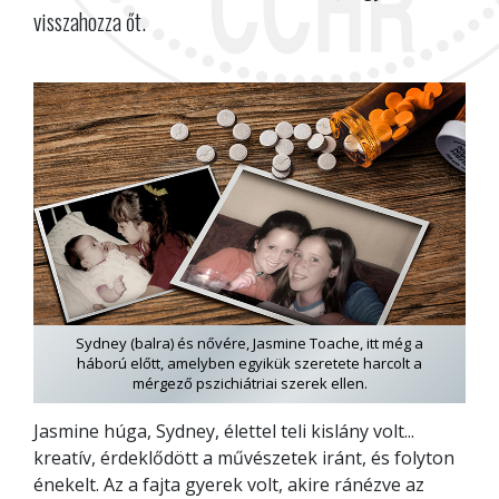
visszahozza őt.
Sydney (balra) és nővére, Jasmine Toache, itt még a
háború előtt, amelyben egyikük szeretete harcolt a
mérgező pszichiátriai szerek ellen.
Jasmine húga, Sydney, élettel teli kislány volt...
kreatív, érdeklődött a művészetek iránt, és folyton
énekelt. Az a fajta gyerek volt, akire ránézve az