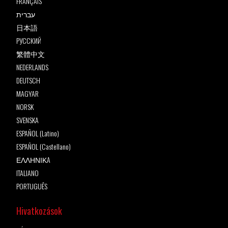
FRANÇAIS
עברית
日本語
РУССКИЙ
繁體中文
NEDERLANDS
DEUTSCH
MAGYAR
NORSK
SVENSKA
ESPAÑOL (Latino)
ESPAÑOL (Castellano)
ΕΛΛΗΝΙΚA
ITALIANO
PORTUGUÊS
Hivatkozások