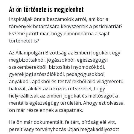
Az ön története is megjelenhet
Inspirálják önt a beszámolók arról, amikor a
törvények betartására kényszerítik a pszichiátriát?
Eszébe jutott már, hogy elmondhatná a saját
történetét is?
Az Állampolgári Bizottság az Emberi Jogokért egy
megbízottakból, jogászokból, egészségügyi
szakemberekből, biztosítási nyomozókból,
gyerekjogi szószólókból, pedagógusokból,
anyákból, apákból és testvérekből álló világméretű
hálózat, akiket az a közös cél vezérel, hogy
helyreállítsák az emberi jogokat és méltóságot a
mentális egészségügy területén. Ahogy ezt olvassa,
ön már része ennek a csapatnak.
Ha ön már dokumentált, feltárt, bíróság elé vitt,
perelt vagy törvényhozás útján megakadályozott