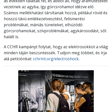
as években találtak fel, és abból áll, hogy áramütéseket
vezetnek az agyba, így görcsrohamot idézve elő.
Számos mellékhatást társítanak hozzá, például rövid és
hosszú távú emlékezetvesztést, felismerési
problémákat, mániás tüneteket, elhúzódó
görcsrohamokat, szívproblémákat, agykárosodást, sőt
halált is.
A CCHR kampányt folytat, hogy az elektrosokkot a világ
minden táján beszüntessék. Tudjon meg többet, és írja
alá petíciónkat:
cchrint.org/electroshock
.