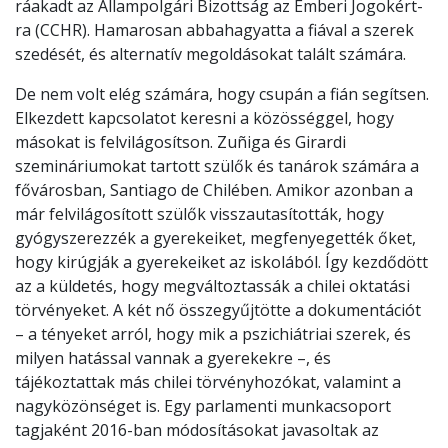
ráakadt az Állampolgári Bizottság az Emberi Jogokért-
ra (CCHR). Hamarosan abbahagyatta a fiával a szerek
szedését, és alternatív megoldásokat talált számára.
De nem volt elég számára, hogy csupán a fián segítsen.
Elkezdett kapcsolatot keresni a közösséggel, hogy
másokat is felvilágosítson. Zuñiga és Girardi
szemináriumokat tartott szülők és tanárok számára a
fővárosban, Santiago de Chilében. Amikor azonban a
már felvilágosított szülők visszautasították, hogy
gyógyszerezzék a gyerekeiket, megfenyegették őket,
hogy kirúgják a gyerekeiket az iskolából. Így kezdődött
az a küldetés, hogy megváltoztassák a chilei oktatási
törvényeket. A két nő összegyűjtötte a dokumentációt
– a tényeket arról, hogy mik a pszichiátriai szerek, és
milyen hatással vannak a gyerekekre –, és
tájékoztattak más chilei törvényhozókat, valamint a
nagyközönséget is. Egy parlamenti munkacsoport
tagjaként 2016-ban módosításokat javasoltak az