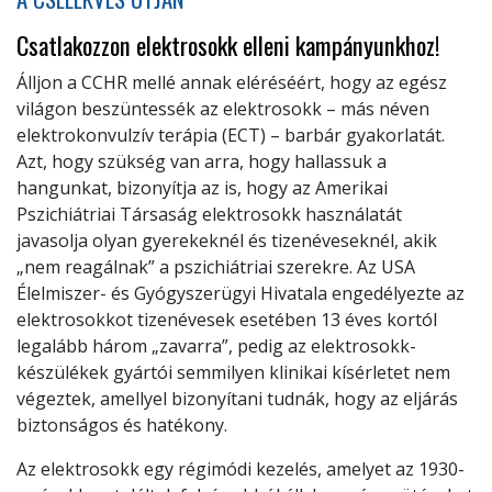
Csatlakozzon elektrosokk elleni kampányunkhoz!
Álljon a CCHR mellé annak eléréséért, hogy az egész
világon beszüntessék az elektrosokk – más néven
elektrokonvulzív terápia (ECT) – barbár gyakorlatát.
Azt, hogy szükség van arra, hogy hallassuk a
hangunkat, bizonyítja az is, hogy az Amerikai
Pszichiátriai Társaság elektrosokk használatát
javasolja olyan gyerekeknél és tizenéveseknél, akik
„nem reagálnak” a pszichiátriai szerekre. Az USA
Élelmiszer- és Gyógyszerügyi Hivatala engedélyezte az
elektrosokkot tizenévesek esetében 13 éves kortól
legalább három „zavarra”, pedig az elektrosokk-
készülékek gyártói semmilyen klinikai kísérletet nem
végeztek, amellyel bizonyítani tudnák, hogy az eljárás
biztonságos és hatékony.
Az elektrosokk egy régimódi kezelés, amelyet az 1930-