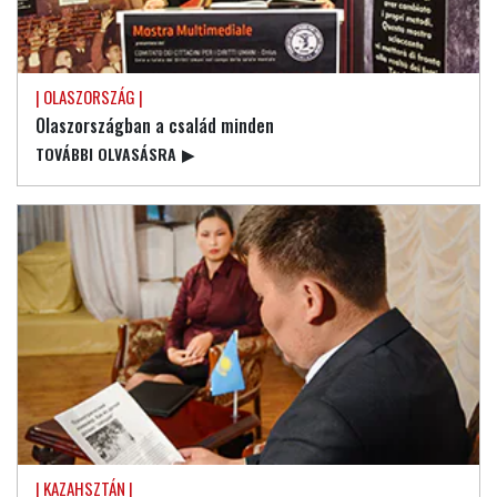
| OLASZORSZÁG |
Olaszországban a család minden
TOVÁBBI OLVASÁSRA
▶
| KAZAHSZTÁN |