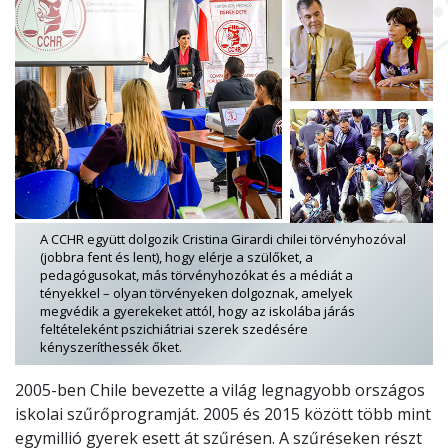
A CCHR együtt dolgozik Cristina Girardi chilei törvényhozóval
(jobbra fent és lent), hogy elérje a szülőket, a
pedagógusokat, más törvényhozókat és a médiát a
tényekkel – olyan törvényeken dolgoznak, amelyek
megvédik a gyerekeket attól, hogy az iskolába járás
feltételeként pszichiátriai szerek szedésére
kényszeríthessék őket.
2005-ben Chile bevezette a világ legnagyobb országos
iskolai szűrőprogramját. 2005 és 2015 között több mint
egymillió gyerek esett át szűrésen. A szűréseken részt