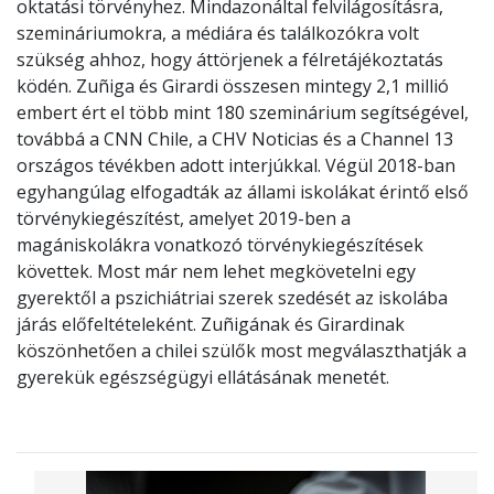
oktatási törvényhez. Mindazonáltal felvilágosításra,
szemináriumokra, a médiára és találkozókra volt
szükség ahhoz, hogy áttörjenek a félretájékoztatás
ködén. Zuñiga és Girardi összesen mintegy 2,1 millió
embert ért el több mint 180 szeminárium segítségével,
továbbá a CNN Chile, a CHV Noticias és a Channel 13
országos tévékben adott interjúkkal. Végül 2018-ban
egyhangúlag elfogadták az állami iskolákat érintő első
törvénykiegészítést, amelyet 2019-ben a
magániskolákra vonatkozó törvénykiegészítések
követtek. Most már nem lehet megkövetelni egy
gyerektől a pszichiátriai szerek szedését az iskolába
járás előfeltételeként. Zuñigának és Girardinak
köszönhetően a chilei szülők most megválaszthatják a
gyerekük egészségügyi ellátásának menetét.