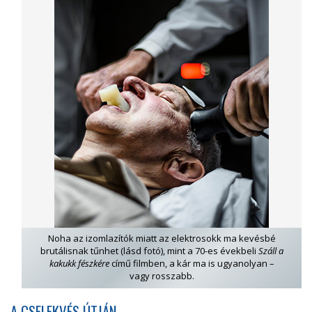
Noha az izomlazítók miatt az elektrosokk ma kevésbé
brutálisnak tűnhet (lásd fotó), mint a 70-es évekbeli
Száll a
kakukk fészkére
című filmben, a kár ma is ugyanolyan –
vagy rosszabb.
A CSELEKVÉS ÚTJÁN