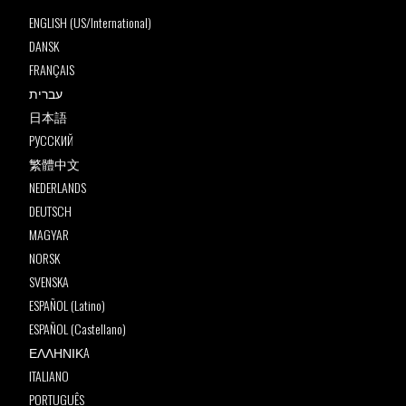
ENGLISH (US/International)
DANSK
FRANÇAIS
עברית
日本語
РУССКИЙ
繁體中文
NEDERLANDS
DEUTSCH
MAGYAR
NORSK
SVENSKA
ESPAÑOL (Latino)
ESPAÑOL (Castellano)
ΕΛΛΗΝΙΚA
ITALIANO
PORTUGUÊS