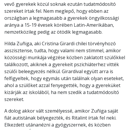
vevő gyerekek közül soknak ezután tudatmódosító
szereket írtak fel. Nem meglepő, hogy ebben az
országban a legmagasabb a gyerekek öngyilkossági
aránya a 15-19 évesek körében Latin-Amerikában,
nemzetközileg pedig az ötödik legmagasabb.
Hilda Zuñiga, aki Cristina Girardi chilei törvényhozó
asszisztense, tudta, hogy valami nem stimmel, amikor
közösségi munkája végzése közben zaklatott szülőkkel
találkozott, akiknek a gyerekeit pszichiáterhez vitték
szülői beleegyezés nélkül. Girardival együtt arra is
felfigyeltek, hogy egymás után találnak olyan eseteket,
ahol a szülőket azzal fenyegették, hogy a gyereküket
kizárják az iskolából, ha nem szedik a tudatmódosító
szereket.
A dolog akkor vált személyessé, amikor Zuñiga saját
fiát autistának bélyegezték, és Ritalint írtak fel neki.
Elkezdett utánanézni a gyógyszernek, és közben