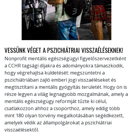
VESSÜNK VÉGET A PSZICHIÁTRIAI VISSZAÉLÉSEKNEK!
Nonprofit mentális egészségügyi figyelőszervezetként
a CCHR tagsági díjakra és adományokra támaszkodik,
hogy végrehajtsa küldetését: megszüntetni a
pszichiátriában zajló emberi jogi visszaéléseket és
megtisztítani a mentális gyógyítás területét. Hogy ön is
része legyen a világ legnagyobb mozgalmának, amely a
mentális egészségügy reformját tűzte ki célul,
csatlakozzon ahhoz a csoporthoz, amely eddig több
mint 180 olyan törvény megalkotásában segédkezett,
amelyek védik az állampolgárokat a pszichiátriai
visszaélésektől.