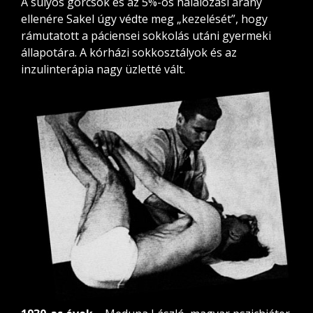
A súlyos görcsök és az 5%-os halálozási arány
ellenére Sakel úgy védte meg „kezelését”, hogy
rámutatott a páciensei sokkolás utáni gyermeki
állapotára. A kórházi sokkosztályok és az
inzulinterápia nagy üzletté vált.
INGYENES LETÖLTÉS