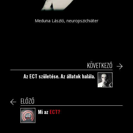
Meduna László, neuropszichiáter
KÖVETKEZŐ
Az ECT születése. Az állatok halála.
ELŐZŐ
Mi az
ECT?