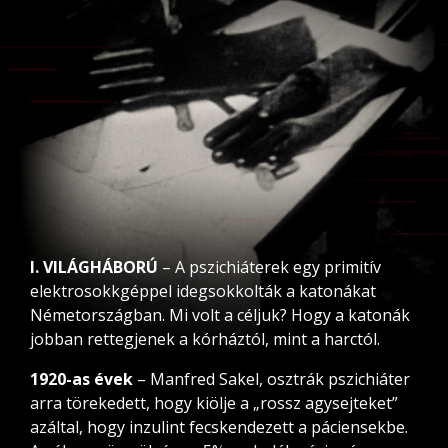
I. VILÁGHÁBORÚ
– A pszichiáterek egy primitív
elektrosokkgéppel idegsokkolták a katonákat
Németországban. Mi volt a céljuk? Hogy a katonák
jobban rettegjenek a kórháztól, mint a harctól.
1920-as évek
– Manfred Sakel, osztrák pszichiáter
arra törekedett, hogy kiölje a „rossz agysejteket”
azáltal, hogy inzulint fecskendezett a páciensekbe.