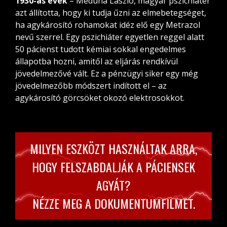
1930-as évek
– Meduna László, magyar pszichiáter
azt állította, hogy ki tudja űzni az elmebetegséget,
ha agykárosító rohamokat idéz elő egy Metrazol
nevű szerrel. Egy pszichiáter egyetlen reggel alatt
50 pácienst tudott kémiai sokkal engedelmes
állapotba hozni, amitől az eljárás rendkívül
jövedelmezővé vált. Ez a pénzügyi siker egy még
jövedelmezőbb módszert indított el – az
agykárosító görcsöket okozó elektrosokkot.
MILYEN ESZKÖZT HASZNÁLTAK ARRA,
HOGY FELSZABDALJÁK A PÁCIENSEK
AGYÁT?
NÉZZE MEG A DOKUMENTUMFILMET.