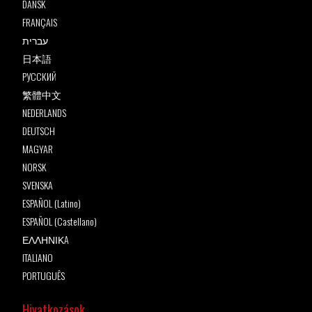
DANSK
FRANÇAIS
עברית
日本語
РУССКИЙ
繁體中文
NEDERLANDS
DEUTSCH
MAGYAR
NORSK
SVENSKA
ESPAÑOL (Latino)
ESPAÑOL (Castellano)
ΕΛΛΗΝΙΚA
ITALIANO
PORTUGUÊS
Hivatkozások