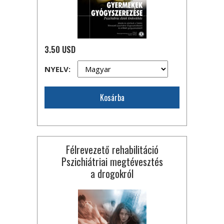
3.50 USD
NYELV:
Kosárba
Félrevezető rehabilitáció
Pszichiátriai megtévesztés
a drogokról