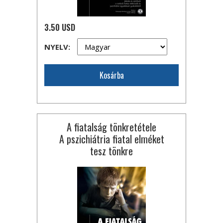
3.50 USD
NYELV:
Kosárba
A fiatalság tönkretétele
A pszichiátria fiatal elméket
tesz tönkre