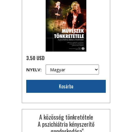
3.50 USD
NYELV:
Kosárba
A közösség tönkretétele
A pszichiátria kényszerítő
„gondoskodása”