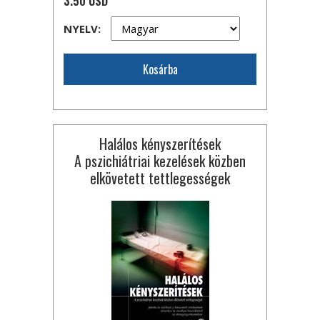
3.50 USD
NYELV:
Kosárba
Halálos kényszerítések
A pszichiátriai kezelések közben
elkövetett tettlegességek