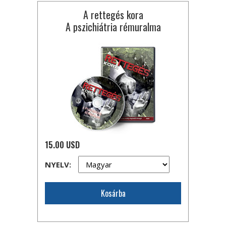
A rettegés kora
A pszichiátria rémuralma
15.00 USD
NYELV:
Kosárba