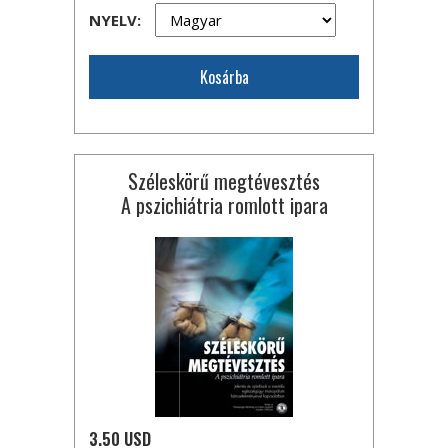
NYELV:
Kosárba
Széleskörű megtévesztés
A pszichiátria romlott ipara
3.50 USD