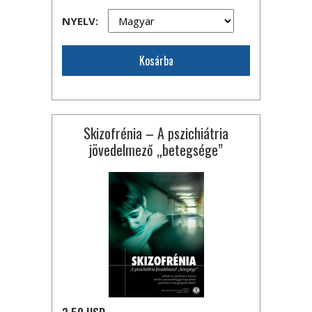
NYELV:
Kosárba
Skizofrénia – A pszichiátria
jövedelmező „betegsége”