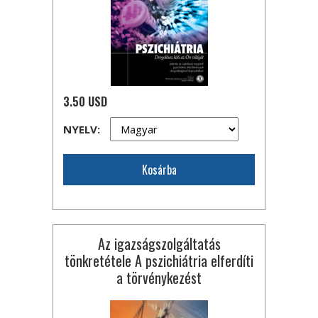
3.50 USD
NYELV:
Kosárba
Az igazságszolgáltatás
tönkretétele A pszichiátria elferdíti
a törvénykezést