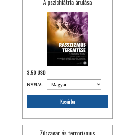
A pszichiátria árulása
3.50 USD
NYELV:
Kosárba
Zűrzavar és terrorizmus