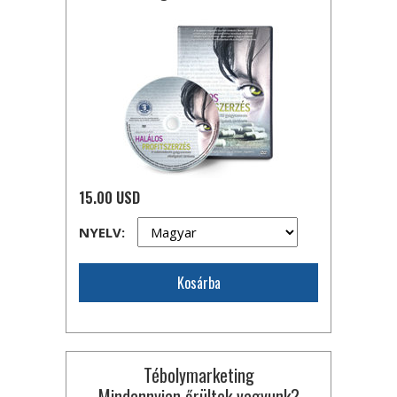
15.00 USD
NYELV:
Kosárba
Tébolymarketing
Mindannyian őrültek vagyunk?