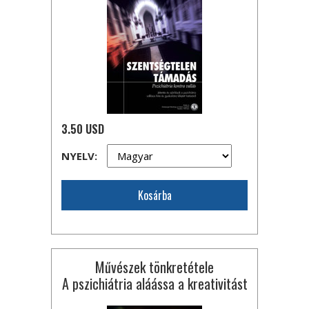
3.50 USD
NYELV:
Kosárba
Művészek tönkretétele
A pszichiátria aláássa a kreativitást