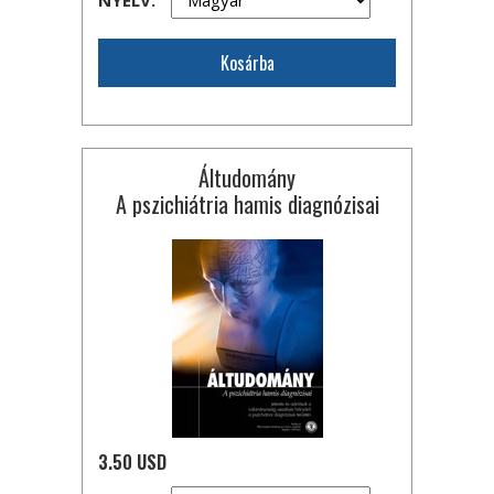
Kosárba
Áltudomány
A pszichiátria hamis diagnózisai
3.50 USD