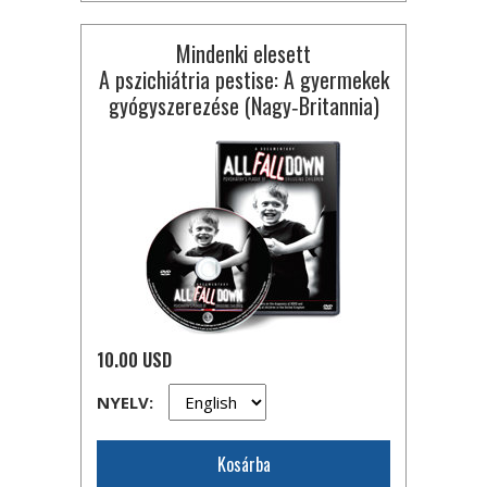
Mindenki elesett
A pszichiátria pestise: A gyermekek
gyógyszerezése (Nagy‑Britannia)
10.00 USD
NYELV:
Kosárba