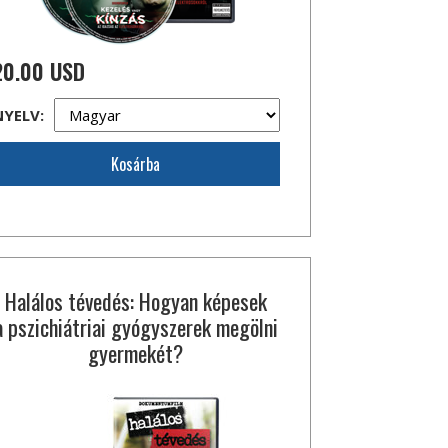
20.00 USD
NYELV:
Kosárba
Halálos tévedés: Hogyan képesek
a pszichiátriai gyógyszerek megölni
gyermekét?