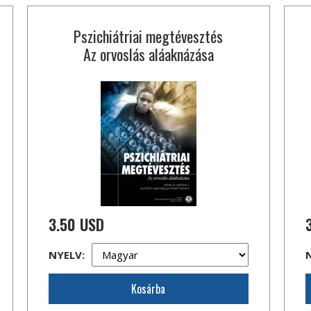
Pszichiátriai megtévesztés
Az orvoslás aláaknázása
3.50 USD
NYELV:
Kosárba