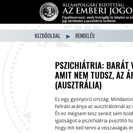
KEZDŐOLDAL
▶
RENDELÉS
PSZICHIÁTRIA: BARÁT 
AMIT NEM TUDSZ, AZ 
(AUSZTRÁLIA)
Ez egy gyönyörű ország. Mindazonál
felírási aránya az ausztráloknál az
És ez mégsem tesz senkit sem bol
igazságot a pszichiátria pusztító h
hogy mit kell tenni a visszavágás 