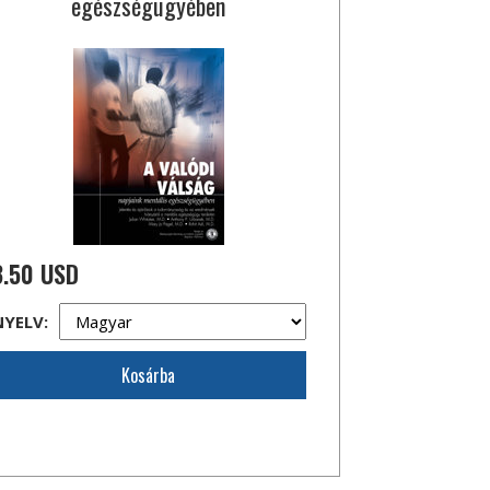
egészségügyében
3.50 USD
NYELV:
Kosárba