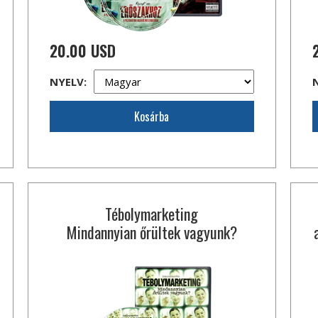
20.00 USD
NYELV:
Kosárba
Tébolymarketing
Mindannyian őrültek vagyunk?