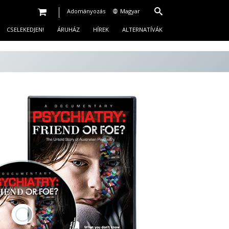
Adományozás
Magyar
CSELEKEDJEN!
ÁRUHÁZ
HÍREK
ALTERNATÍVÁK