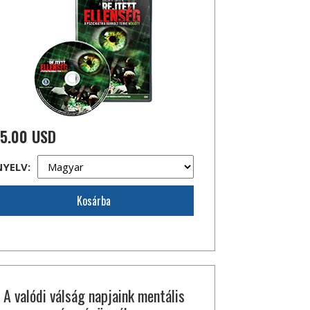
15.00 USD
NYELV:
Kosárba
A valódi válság napjaink mentális