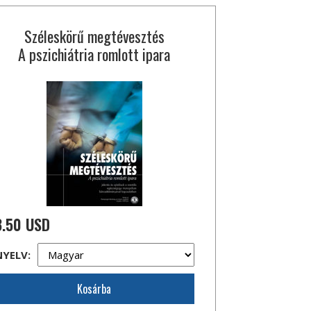
Széleskörű megtévesztés
A pszichiátria romlott ipara
3.50 USD
NYELV:
Kosárba