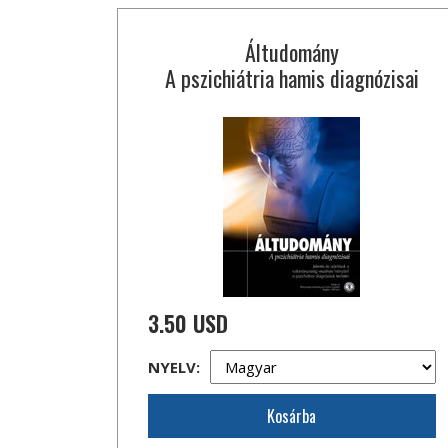
Áltudomány
A pszichiátria hamis diagnózisai
3.50 USD
NYELV:
Kosárba