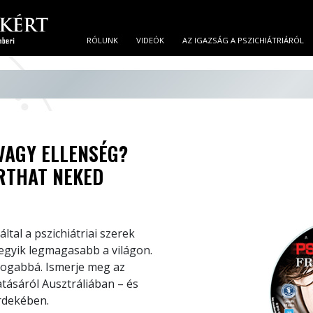
RÓLUNK
VIDEÓK
AZ IGAZSÁG A PSZICHIÁTRIÁRÓL
VAGY ELLENSÉG?
ÁRTHAT NEKED
tal a pszichiátriai szerek
 egyik legmagasabb a világon.
dogabbá. Ismerje meg az
atásáról Ausztráliában – és
érdekében.