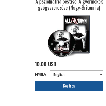
A pszichiátria pestise: A gyermekek
gyógyszerezése (Nagy‑Britannia)
10.00 USD
NYELV:
Kosárba