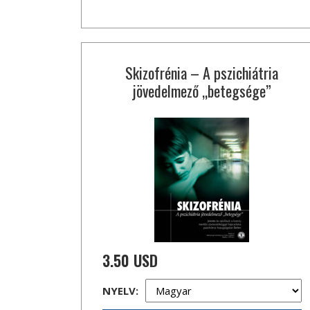
Skizofrénia – A pszichiátria
jövedelmező „betegsége”
3.50 USD
NYELV: