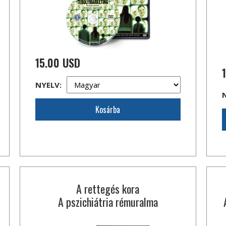
15.00 USD
NYELV:
Kosárba
A rettegés kora
A pszichiátria rémuralma