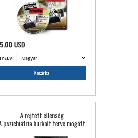
15.00 USD
NYELV:
Kosárba
A rejtett ellenség
A pszichiátria burkolt terve mögött