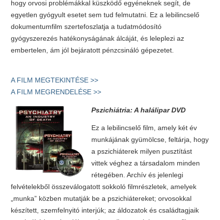
hogy orvosi problémákkal küszködő egyéneknek segít, de
egyetlen gyógyult esetet sem tud felmutatni. Ez a lebilincselő
dokumentumfilm szertefoszlatja a tudatmódosító
gyógyszerezés hatékonyságának álcáját, és leleplezi az
embertelen, ám jól bejáratott pénzcsináló gépezetet.
A FILM MEGTEKINTÉSE >>
A FILM MEGRENDELÉSE >>
Pszichiátria: A halálipar DVD
Ez a lebilincselő film, amely két év
munkájának gyümölcse, feltárja, hogy
a pszichiáterek milyen pusztítást
vittek véghez a társadalom minden
rétegében. Archív és jelenlegi
felvételekből összeválogatott sokkoló filmrészletek, amelyek
„munka” közben mutatják be a pszichiátereket; orvosokkal
készített, szemfelnyitó interjúk; az áldozatok és családtagjaik