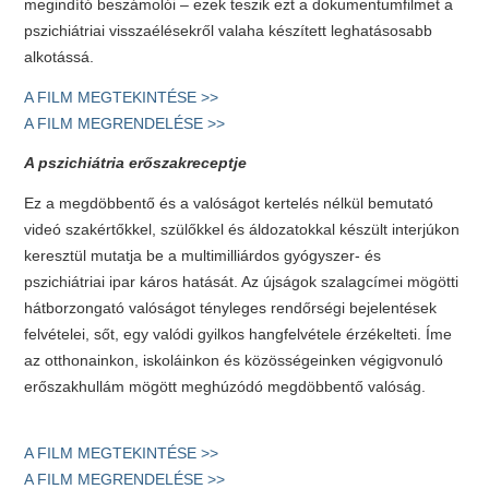
megindító beszámolói – ezek teszik ezt a dokumentumfilmet a
pszichiátriai visszaélésekről valaha készített leghatásosabb
alkotássá.
A FILM MEGTEKINTÉSE >>
A FILM MEGRENDELÉSE >>
A pszichiátria erőszakreceptje
Ez a megdöbbentő és a valóságot kertelés nélkül bemutató
videó szakértőkkel, szülőkkel és áldozatokkal készült interjúkon
keresztül mutatja be a multimilliárdos gyógyszer- és
pszichiátriai ipar káros hatását. Az újságok szalagcímei mögötti
hátborzongató valóságot tényleges rendőrségi bejelentések
felvételei, sőt, egy valódi gyilkos hangfelvétele érzékelteti. Íme
az otthonainkon, iskoláinkon és közösségeinken végigvonuló
erőszakhullám mögött meghúzódó megdöbbentő valóság.
A FILM MEGTEKINTÉSE >>
A FILM MEGRENDELÉSE >>