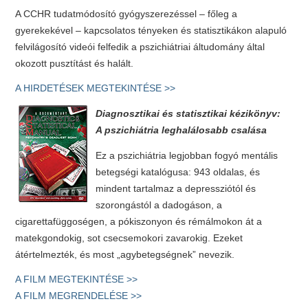
A CCHR tudatmódosító gyógyszerezéssel – főleg a
gyerekekével – kapcsolatos tényeken és statisztikákon alapuló
felvilágosító videói felfedik a pszichiátriai áltudomány által
okozott pusztítást és halált.
A HIRDETÉSEK MEGTEKINTÉSE >>
Diagnosztikai és statisztikai kézikönyv:
A pszichiátria leghalálosabb csalása
Ez a pszichiátria legjobban fogyó mentális
betegségi katalógusa: 943 oldalas, és
mindent tartalmaz a depressziótól és
szorongástól a dadogáson, a
cigarettafüggoségen, a pókiszonyon és rémálmokon át a
matekgondokig, sot csecsemokori zavarokig. Ezeket
átértelmezték, és most „agybetegségnek” nevezik.
A FILM MEGTEKINTÉSE >>
A FILM MEGRENDELÉSE >>