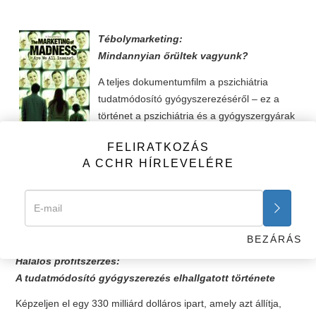
Tébolymarketing:
Mindannyian őrültek vagyunk?
A teljes dokumentumfilm a pszichiátria
tudatmódosító gyógyszerezéséről – ez a
történet a pszichiátria és a gyógyszergyárak
közötti rendkívül jövedelmező kapcsolatról
FELIRATKOZÁS
szól, amellyel 80 milliárd dollárnyi nyereséget szereztek azáltal,
A CCHR HÍRLEVELÉRE
hogy tudatmódosító szereket adtak el gyanútlan embereknek.
A FILM MEGTEKINTÉSE >>
A FILM MEGRENDELÉSE >>
BEZÁRÁS
Halálos profitszerzés:
A tudatmódosító gyógyszerezés elhallgatott története
Képzeljen el egy 330 milliárd dolláros ipart, amely azt állítja,