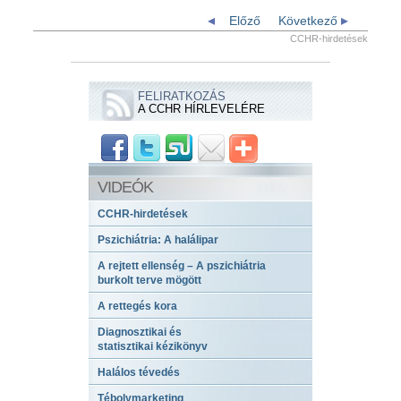
Előző
Következő
CCHR-hirdetések
FELIRATKOZÁS
A CCHR HÍRLEVELÉRE
VIDEÓK
CCHR-hirdetések
Pszichiátria: A halálipar
A rejtett ellenség – A pszichiátria
burkolt terve mögött
A rettegés kora
Diagnosztikai és
statisztikai kézikönyv
Halálos tévedés
Tébolymarketing