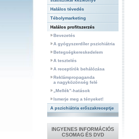
statisztikai kézikönyv
Halálos tévedés
Tébolymarketing
Halálos profitszerzés
Bevezetés
A gyógyszerdíler pszichiátria
Betegségkereskedelem
A tesztelés
A receptírók behálózása
Reklámpropaganda
a nagyközönség felé
„Mellék”-hatások
Ismerje meg a tényeket!
A pszichiátria erőszakreceptje
INGYENES INFORMÁCIÓS
CSOMAG ÉS DVD