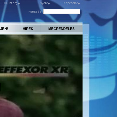
CCHRInt.org
Nyelv
Kapcsolat
KERESÉS
JEN!
HÍREK
MEGRENDELÉS
y
eo