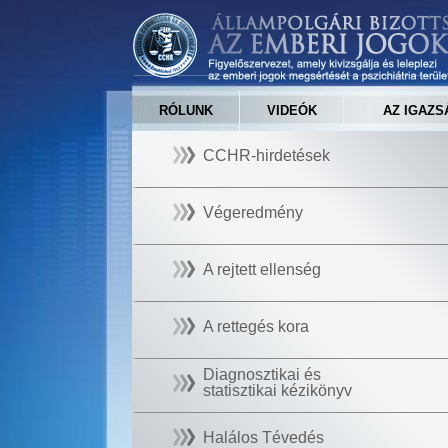
RÓLUNK
VIDEÓK
AZ IGAZS
CCHR-hirdetések
Végeredmény
A rejtett ellenség
A rettegés kora
Diagnosztikai és
statisztikai kézikönyv
Halálos Tévedés