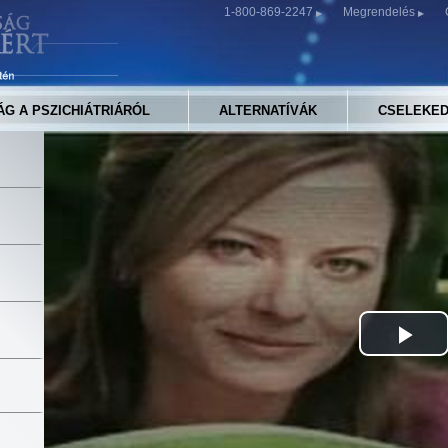
1-800-869-2247
Megrendelés
ÁG A PSZICHIÁTRIÁRÓL
ALTERNATÍVÁK
CSELEKED
Pla
Vid