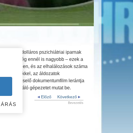
 milliárd dolláros pszichiátriai iparnak
rhető ár még ennél is nagyobb – ezek a
 minden évben, és az elhalálozások száma
i szakértőkkel, az áldozatok
mazó lebilincselő dokumentumfilm lerántja
ett pénzcsináló gépezetet mutat be.
Előző
Következő
Bevezetés
ZÁRÁS