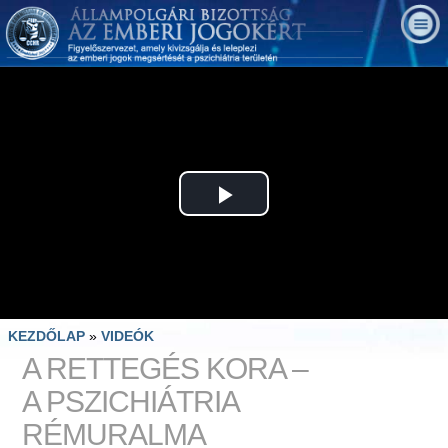
Play
Video
KEZDŐLAP
»
VIDEÓK
A RETTEGÉS KORA –
A PSZICHIÁTRIA
RÉMURALMA