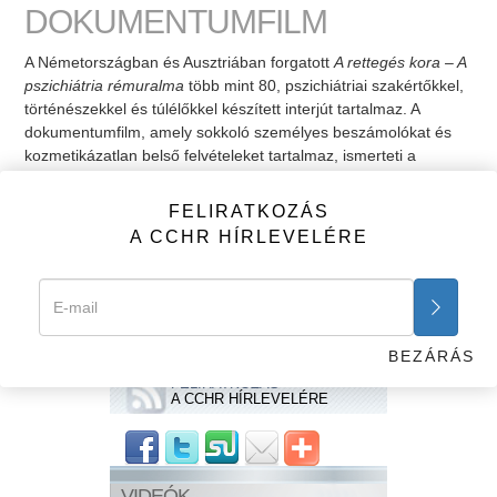
DOKUMENTUMFILM
A Németországban és Ausztriában forgatott
A rettegés kora – A
pszichiátria rémuralma
több mint 80, pszichiátriai szakértőkkel,
történészekkel és túlélőkkel készített interjút tartalmaz. A
dokumentumfilm, amely sokkoló személyes beszámolókat és
kozmetikázatlan belső felvételeket tartalmaz, ismerteti a
pszichiátria mocskos történetét, a múltbeli és jelenlegi
gyakorlatait, és világosan feltárja, hogy születésétől fogva
FELIRATKOZÁS
egészen a mai napig a brutalitásra és a kényszerítésre
A CCHR HÍRLEVELÉRE
támaszkodik.
Előző
Következő
Diagnosztikai és
statisztikai kézikönyv
BEZÁRÁS
FELIRATKOZÁS
A CCHR HÍRLEVELÉRE
VIDEÓK