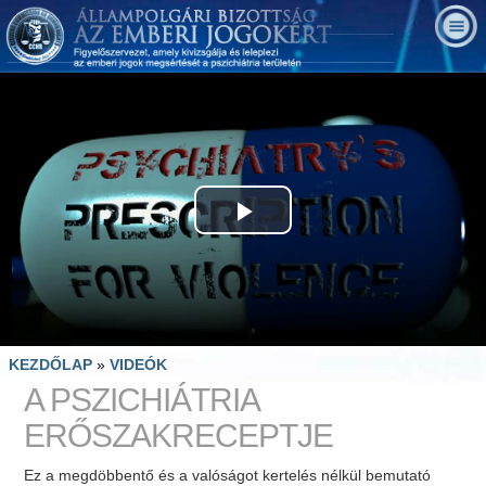
Play
Video
KEZDŐLAP
»
VIDEÓK
A PSZICHIÁTRIA
ERŐSZAKRECEPTJE
Ez a megdöbbentő és a valóságot kertelés nélkül bemutató