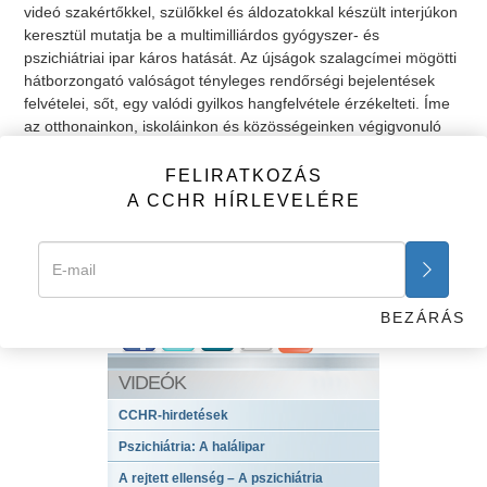
videó szakértőkkel, szülőkkel és áldozatokkal készült interjúkon
keresztül mutatja be a multimilliárdos gyógyszer- és
pszichiátriai ipar káros hatását. Az újságok szalagcímei mögötti
hátborzongató valóságot tényleges rendőrségi bejelentések
felvételei, sőt, egy valódi gyilkos hangfelvétele érzékelteti. Íme
az otthonainkon, iskoláinkon és közösségeinken végigvonuló
erőszakhullám mögött meghúzódó megdöbbentő valóság.
FELIRATKOZÁS
Előző
Következő
A CCHR HÍRLEVELÉRE
Néhány tény
FELIRATKOZÁS
A CCHR HÍRLEVELÉRE
BEZÁRÁS
VIDEÓK
CCHR-hirdetések
Pszichiátria: A halálipar
A rejtett ellenség – A pszichiátria