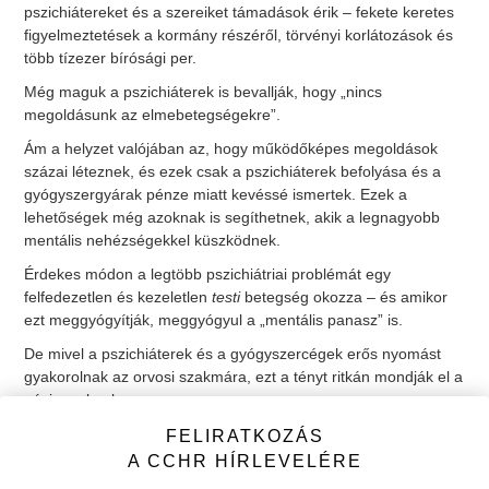
pszichiátereket és a szereiket támadások érik – fekete keretes
figyelmeztetések a kormány részéről, törvényi korlátozások és
több tízezer bírósági per.
Még maguk a pszichiáterek is bevallják, hogy „nincs
megoldásunk az elmebetegségekre”.
Ám a helyzet valójában az, hogy működőképes megoldások
százai léteznek, és ezek csak a pszichiáterek befolyása és a
gyógyszergyárak pénze miatt kevéssé ismertek. Ezek a
lehetőségek még azoknak is segíthetnek, akik a legnagyobb
mentális nehézségekkel küszködnek.
Érdekes módon a legtöbb pszichiátriai problémát egy
felfedezetlen és kezeletlen
testi
betegség okozza – és amikor
ezt meggyógyítják, meggyógyul a „mentális panasz” is.
De mivel a pszichiáterek és a gyógyszercégek erős nyomást
gyakorolnak az orvosi szakmára, ezt a tényt ritkán mondják el a
pácienseknek.
Azért, hogy megvédje önmagát és a szeretteit, ragaszkodjon
FELIRATKOZÁS
ahhoz, hogy teljes és pontos információkat kapjon az orvosától:
A CCHR HÍRLEVELÉRE
számoljon be önnek az összes kockázatról és előnyről, amellyel