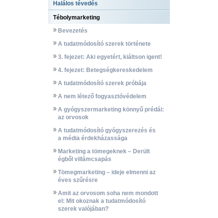
Halálos tévedés
Tébolymarketing
Bevezetés
A tudatmódosító szerek története
3. fejezet: Aki egyetért, kiáltson igent!
4. fejezet: Betegségkereskedelem
A tudatmódosító szerek próbája
A nem létező fogyasztóvédelem
A gyógyszermarketing könnyű prédái:
az orvosok
A tudatmódosító gyógyszerezés és
a média érdekházassága
Marketing a tömegeknek – Derült
égből villámcsapás
Tömegmarketing – ideje elmenni az
éves szűrésre
Amit az orvosom soha nem mondott
el: Mit okoznak a tudatmódosító
szerek valójában?