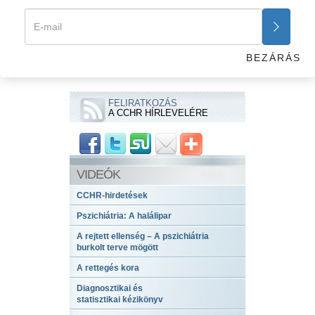
a javasolt kezelés, más kezelések, illetve az jár, ha egyáltalán
semmit sem tesz.
Előző
Következő
BEZÁRÁS
Halálos profitszerzés
FELIRATKOZÁS
A CCHR HÍRLEVELÉRE
VIDEÓK
CCHR-hirdetések
Pszichiátria: A halálipar
A rejtett ellenség – A pszichiátria
burkolt terve mögött
A rettegés kora
Diagnosztikai és
statisztikai kézikönyv