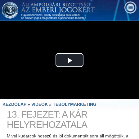
Play
Video
KEZDŐLAP
»
VIDEÓK
»
TÉBOLYMARKETING
13. FEJEZET: A KÁR
HELYREHOZATALA
Mivel kudarcok hosszú és jól dokumentált sora áll mögöttük, a