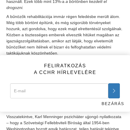
használt. Ezek több mint 13%-a
a börtönben kezdett el
drogozni.
A bűnözők rehabilitációja immár régen feledésbe merült álom.
Még több börtönt építünk, és még szigorúbb törvényeket
hozunk, azt gondolva, hogy ezek majd elrettentésül szolgálnak.
Közben a tisztességes emberek elvesztik hitüket magában az
igazságszolgáltatásban, amikor azt látják, hogy elvetemült
bűnözőket nem ítélnek el bizarr és felfoghatatlan védelmi
taktikájuknak köszönhetően.
Az 1940-es években a pszichiátria vezető alakjai bejelentették
FELIRATKOZÁS
szándékukat, hogy beszivárognak a jog területére, és
A CCHR HÍRLEVELÉRE
megvalósítják „a helyes és helytelen fogalmának
újraértelmezését, majd végül eltörlését”.
A felvilágosult demokráciákat a jogállamiság, valamint a
működő és korrekt jogi rendszer különbözteti meg a totalitárius
államoktól. Az állampolgároknak joguk van számítani arra, hogy
BEZÁRÁS
a rendszer békét és biztonságot teremt számukra.
Visszatekintve, Karl Menninger pszichiáter ujjongó nyilatkozata
– hogy a Szövetségi Fellebbviteli Bíróság által 1954-ben
Washingtonban hozott egyik határozat „teljes hatását tekintve