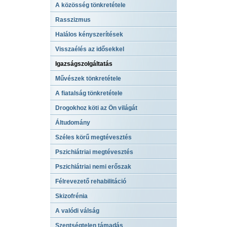
A közösség tönkretétele
Rasszizmus
Halálos kényszerítések
Visszaélés az idősekkel
Igazságszolgáltatás
Művészek tönkretétele
A fiatalság tönkretétele
Drogokhoz köti az Ön világát
Áltudomány
Széles körű megtévesztés
Pszichiátriai megtévesztés
Pszichiátriai nemi erőszak
Félrevezető rehabilitáció
Skizofrénia
A valódi válság
Szentségtelen támadás