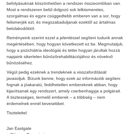
befolyásuknak köszönhetően a rendszer összeomlóban van.
Most a rendszeren belül dolgozó sok lelkiismeretes,
szorgalmas és egyre csüggedtebb emberen van a sor, hogy
felismerjék ezt, és megszabaduljanak ezektől az ártalmas
betolakodóktól.
Reményeink szerint ezzel a jelentéssel segíteni tudunk annak
megértésében, hogy hogyan következett ez be. Megmutatjuk,
hogy a pszichiátria ideológiái és tettei hogyan járultak hozzá
napjaink sikertelen bűnözőrehabilitációjához és növekvő
bűnözéséhez.
Végül pedig ezeknek a trendeknek a visszafordítását
javasoljuk. Bízunk benne, hogy ezek az információk segíteni
fognak a jóakaratú, feddhetetlen embereknek abban, hogy
kijavítsanak egy rendszert, amely cserbenhagyja a polgárait.
A tisztességes, termelő emberek – a többség – nem
érdemelnek ennél kevesebbet.
Tisztelettel:
Jan Eastgate