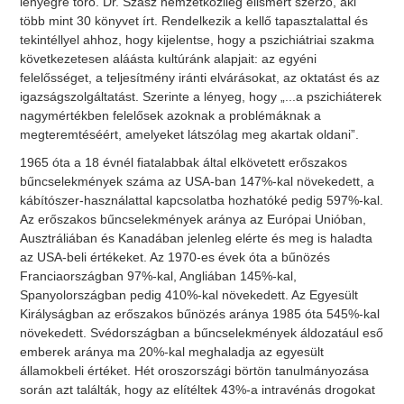
lényegre törő. Dr. Szasz nemzetközileg elismert szerző, aki
több mint 30 könyvet írt. Rendelkezik a kellő tapasztalattal és
tekintéllyel ahhoz, hogy kijelentse, hogy a pszichiátriai szakma
következetesen aláásta kultúránk alapjait: az egyéni
felelősséget, a teljesítmény iránti elvárásokat, az oktatást és az
igazságszolgáltatást. Szerinte a lényeg, hogy „...a pszichiáterek
nagymértékben felelősek azoknak a problémáknak a
megteremtéséért, amelyeket látszólag meg akartak oldani”.
1965 óta a 18 évnél fiatalabbak által elkövetett erőszakos
bűncselekmények száma az USA-ban 147%-kal növekedett, a
kábítószer-használattal kapcsolatba hozhatóké pedig 597%-kal.
Az erőszakos bűncselekmények aránya az Európai Unióban,
Ausztráliában és Kanadában jelenleg elérte és meg is haladta
az USA-beli értékeket. Az 1970-es évek óta a bűnözés
Franciaországban 97%-kal, Angliában 145%-kal,
Spanyolországban pedig 410%-kal növekedett. Az Egyesült
Királyságban az erőszakos bűnözés aránya 1985 óta 545%-kal
növekedett. Svédországban a bűncselekmények áldozatául eső
emberek aránya ma 20%-kal meghaladja az egyesült
államokbeli értéket. Hét oroszországi börtön tanulmányozása
során azt találták, hogy az elítéltek 43%-a intravénás drogokat