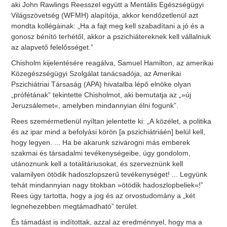
aki John Rawlings Reesszel együtt a Mentális Egészségügyi
Világszövetség (WFMH) alapítója, akkor kendőzetlenül azt
mondta kollégáinak: „Ha a fajt meg kell szabadítani a jó és a
gonosz bénító terhétől, akkor a pszichiátereknek kell vállalniuk
az alapvető felelősséget.”
Chisholm kijelentésére reagálva, Samuel Hamilton, az amerikai
Közegészségügyi Szolgálat tanácsadója, az Amerikai
Pszichiátriai Társaság (APA) hivatalba lépő elnöke olyan
„prófétának” tekintette Chisholmot, aki bemutatja az „»új
Jeruzsálemet«, amelyben mindannyian élni fogunk”.
Rees szemérmetlenül nyíltan jelentette ki: „A közélet, a politika
és az ipar mind a befolyási körön [a pszichiátriáén] belül kell,
hogy legyen. ... Ha be akarunk szivárogni más emberek
szakmai és társadalmi tevékenységeibe, úgy gondolom,
utánoznunk kell a totalitáriusokat, és szerveznünk kell
valamilyen ötödik hadoszlopszerű tevékenységet! ... Legyünk
tehát mindannyian nagy titokban »ötödik hadoszlopbeliek«!”
Rees úgy tartotta, hogy a jog és az orvostudomány a „két
legnehezebben megtámadható” terület.
És támadást is indítottak, azzal az eredménnyel, hogy ma a