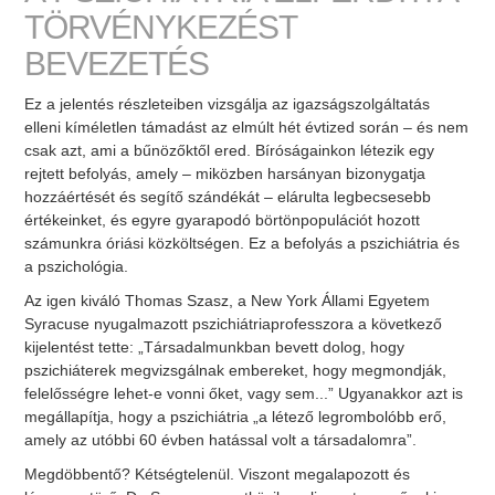
TÖRVÉNYKEZÉST
BEVEZETÉS
Ez a jelentés részleteiben vizsgálja az igazságszolgáltatás
elleni kíméletlen támadást az elmúlt hét évtized során – és nem
csak azt, ami a bűnözőktől ered. Bíróságainkon létezik egy
rejtett befolyás, amely – miközben harsányan bizonygatja
hozzáértését és segítő szándékát – elárulta legbecsesebb
értékeinket, és egyre gyarapodó börtönpopulációt hozott
számunkra óriási közköltségen. Ez a befolyás a pszichiátria és
a pszichológia.
Az igen kiváló Thomas Szasz, a New York Állami Egyetem
Syracuse nyugalmazott pszichiátriaprofesszora a következő
kijelentést tette: „Társadalmunkban bevett dolog, hogy
pszichiáterek megvizsgálnak embereket, hogy megmondják,
felelősségre lehet-e vonni őket, vagy sem...” Ugyanakkor azt is
megállapítja, hogy a pszichiátria „a létező legrombolóbb erő,
amely az utóbbi 60 évben hatással volt a társadalomra”.
Megdöbbentő? Kétségtelenül. Viszont megalapozott és