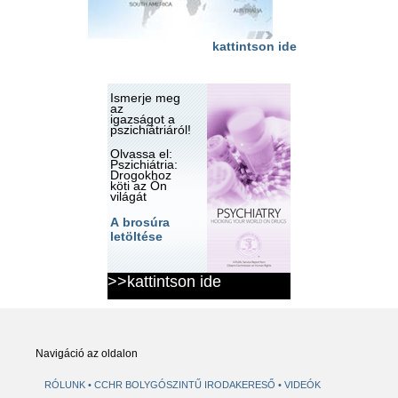
kattintson ide
Ismerje meg
az
igazságot a
pszichiátriáról!
Olvassa el:
Pszichiátria:
Drogokhoz
köti az Ön
világát
A brosúra
letöltése
>>kattintson ide
Navigáció az oldalon
RÓLUNK
CCHR BOLYGÓSZINTŰ IRODAKERESŐ
VIDEÓK