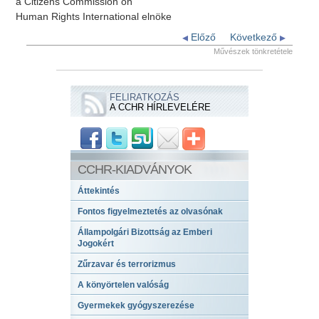
a Citizens Commission on
Human Rights International elnöke
Előző
Következő
Művészek tönkretétele
FELIRATKOZÁS
A CCHR HÍRLEVELÉRE
CCHR-KIADVÁNYOK
Áttekintés
Fontos figyelmeztetés az olvasónak
Állampolgári Bizottság az Emberi
Jogokért
Zűrzavar és terrorizmus
A könyörtelen valóság
Gyermekek gyógyszerezése