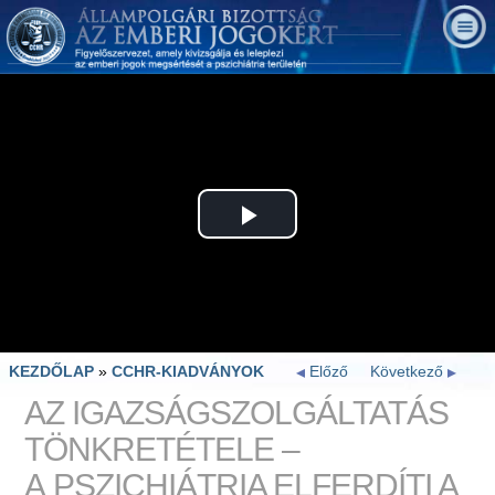
Play
Video
KEZDŐLAP
»
CCHR-KIADVÁNYOK
Előző
Következő
AZ IGAZSÁGSZOLGÁLTATÁS
TÖNKRETÉTELE –
A PSZICHIÁTRIA ELFERDÍTI A