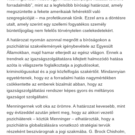
forradalmibb”, mint az a legfelsőbb bírósági határozat, amely
megszüntette a fekete amerikaiak fehérektől való
szegregációját – ma profetikusnak tűnik. Ezzel arra a döntésre
utalt, amely szerint egy szellemi fogyatékos személy
büntetőjogilag nem felelős törvénytelen cselekedetekért.
A határozat nyomán azonnal megnőtt a bíróságokon a
pszichiátriai szakvélemények igénybevétele az Egyesült
Államokban, majd hamar elterjedt az egész világon. Ennek a
trendnek az igazságszolgáltatásra kifejtett halmozódó hatása
azóta is világszerte foglalkoztatja a jogtudósokat,
kriminológusokat és a jogi közfelfogás szakértőit. Mindannyian
egyetértenek, hogy ez a forradalmi hatás nagymértékben
csökkentette az emberek bizalmát abban, hogy az
igazságszolgáltatási rendszer képes gyors és méltányos
igazságot szolgáltatni.
Menningernek volt oka az örömre. A határozat kevesebb, mint
egy évtizeddel azután jelent meg, hogy az akkori vezető
pszichiáterek – köztük Menninger – elhatározták, hogy a
pszichiátria globalizálására vonatkozó stratégiai tervük
részeként beszivárognak a jogi szakmába. G. Brock Chisholm,