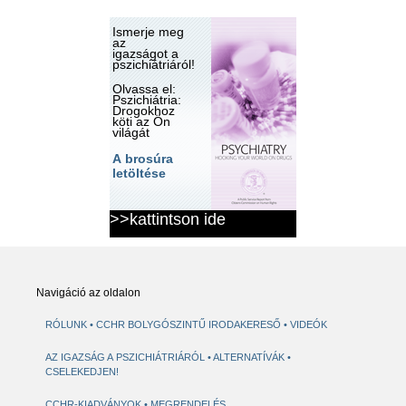
Ismerje meg
az
igazságot a
pszichiátriáról!
Olvassa el:
Pszichiátria:
Drogokhoz
köti az Ön
világát
A brosúra
letöltése
>>kattintson ide
Navigáció az oldalon
RÓLUNK
CCHR BOLYGÓSZINTŰ IRODAKERESŐ
VIDEÓK
AZ IGAZSÁG A PSZICHIÁTRIÁRÓL
ALTERNATÍVÁK
CSELEKEDJEN!
CCHR-KIADVÁNYOK
MEGRENDELÉS