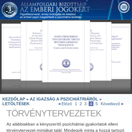
KEZDŐLAP
»
AZ IGAZSÁG A PSZICHIÁTRIÁRÓL
»
LETÖLTÉSEK
Előző
1
2
3
4
5
Következő
TÖRVÉNYTERVEZETEK
Az alábbiakban a kényszerítő pszichiátriai gyakorlatok elleni
törvénytervezet-mintákat talál. Mindegyik minta a hozzá tartozó