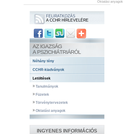
Oktatási anyagok
FELIRATKOZÁS
A CCHR HÍRLEVELÉRE
AZ IGAZSÁG
A PSZICHIÁTRIÁRÓL
Néhány tény
CCHR-kiadványok
Letöltések
Tanulmányok
Füzetek
Törvénytervezetek
Oktatási anyagok
INGYENES INFORMÁCIÓS