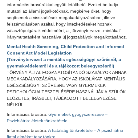
információs brosúrákkal együtt letölthető. Ezeket be tudja
mutatni az állami jogalkotóknak, megkérve őket, hogy
segítsenek a visszaélések megakadályozásában, illetve
felszámolásában azáltal, hogy intézkedéseket hoznak
választópolgáraik védelméért, a „törvénytervezet-mintákat”
iránymutatásként használva új jogszabályok megalkotásához.
Mental Health Screening, Child Protection and Informed
Consent Act Model Legislation
(Törvénytervezet a mentális egészségügyi szűrésről, a
gyermekvédelemről és a tájékozott beleegyezésről)
TÖRVÉNY ÁLTAL FOGANATOSÍTANDÓ SZABÁLYOK ANNAK
MEGAKADÁLYOZÁSÁRA, HOGY AZ ISKOLÁKAT MENTÁLIS
EGÉSZSÉGÜGYI SZŰRÉSRE VAGY GYERMEKEK
PSZICHOLÓGIAI TESZTELÉSÉRE HASZNÁLJÁK A SZÜLŐK
ELŐZETES, ÍRÁSBELI, TÁJÉKOZOTT BELEEGYEZÉSE
NÉLKÜL.
Információs brosúra:
Gyermekek gyógyszerezése –
Pszichiátria: életek tönkretétele
Információs brosúra:
A fiatalság tönkretétele – A pszichiátria
fiatal elméket tesz tönkre