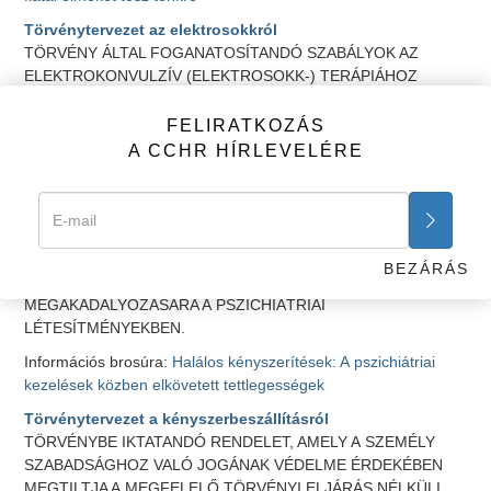
Törvénytervezet az elektrosokkról
TÖRVÉNY ÁLTAL FOGANATOSÍTANDÓ SZABÁLYOK AZ
ELEKTROKONVULZÍV
(ELEKTROSOKK-)
TERÁPIÁHOZ
SZÜKSÉGES ÍRÁSBELI, TÁJÉKOZOTT BELEEGYEZÉS
BIZTOSÍTÁSÁRÓL.
FELIRATKOZÁS
A CCHR HÍRLEVELÉRE
Információs brosúra:
A könyörtelen valóság: Ártalmas
pszichiátriai „kezelések”
Deadly Restraint Model Legislation
(Törvénytervezet a halált okozó kényszerítésekről)
TÖRVÉNYBE IKTATANDÓ SZABÁLYOK A FIZIKAI VAGY
BEZÁRÁS
MECHANIKAI KORLÁTOZÓ ELJÁRÁSOK HASZNÁLATÁNAK
MEGAKADÁLYOZÁSÁRA A PSZICHIÁTRIAI
LÉTESÍTMÉNYEKBEN.
Információs brosúra:
Halálos kényszerítések: A pszichiátriai
kezelések közben elkövetett tettlegességek
Törvénytervezet a kényszerbeszállításról
TÖRVÉNYBE IKTATANDÓ RENDELET, AMELY A SZEMÉLY
SZABADSÁGHOZ VALÓ JOGÁNAK VÉDELME ÉRDEKÉBEN
MEGTILTJA A MEGFELELŐ TÖRVÉNYI ELJÁRÁS NÉLKÜLI