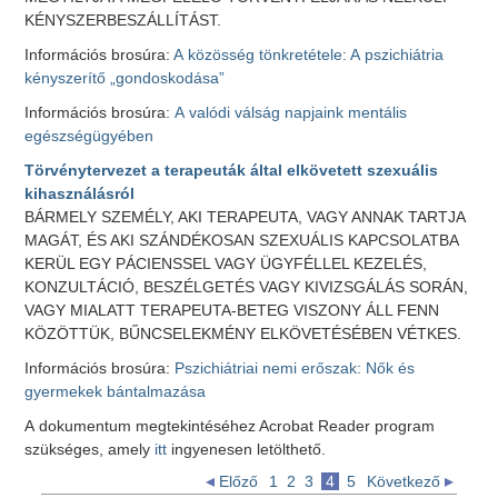
KÉNYSZERBESZÁLLÍTÁST.
Információs brosúra:
A közösség tönkretétele: A pszichiátria
kényszerítő „gondoskodása”
Információs brosúra:
A valódi válság napjaink mentális
egészségügyében
Törvénytervezet a terapeuták által elkövetett szexuális
kihasználásról
BÁRMELY SZEMÉLY, AKI TERAPEUTA, VAGY ANNAK TARTJA
MAGÁT, ÉS AKI SZÁNDÉKOSAN SZEXUÁLIS KAPCSOLATBA
KERÜL EGY PÁCIENSSEL VAGY ÜGYFÉLLEL KEZELÉS,
KONZULTÁCIÓ, BESZÉLGETÉS VAGY KIVIZSGÁLÁS SORÁN,
VAGY MIALATT TERAPEUTA-BETEG VISZONY ÁLL FENN
KÖZÖTTÜK, BŰNCSELEKMÉNY ELKÖVETÉSÉBEN VÉTKES.
Információs brosúra:
Pszichiátriai nemi erőszak: Nők és
gyermekek bántalmazása
A dokumentum megtekintéséhez Acrobat Reader program
szükséges, amely
itt
ingyenesen letölthető.
Előző
1
2
3
4
5
Következő